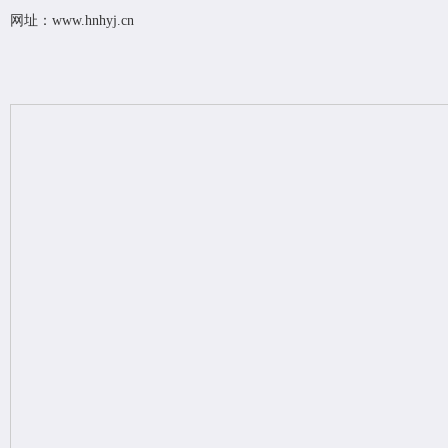
网址：
www.hnhyj.cn