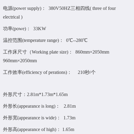
电源(power supply)： 380V50HZ三相四线( three of four
electrical )
功率(powe)： 33KW
温控范围(temperature range)： 0℃--280℃
工作床尺寸（Working plate size)： 860mm×2050mm
960mm×2050mm
工作效率(efficiency of perations)： 210秒/个
外形尺寸：2.81m*1.73m*1.65m
外形长(appearance is long)： 2.81m
外形宽(appearance is wide)： 1.73m
外形高(appearance of high)： 1.65m