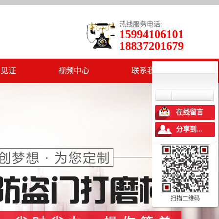
热线服务电话:
15994106101
18837201679
户见证
视频中心
联系我们
qq号
在线留言
分享到...
扫描二维码