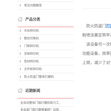
常见问题解答
产品分类
防火防盗门
打
木纹转印机
粉喷涂奠定筑牢
数控切角机
该设备可一次
门框转印机
功能设备，效率
货架转印机
型材转印机
上岗，减少了对
文件柜转印机
防火防盗门整体打磨机
近期新闻
全自动整体门扇打磨机助力工...
多品类门扇打磨难兼顾？这款...