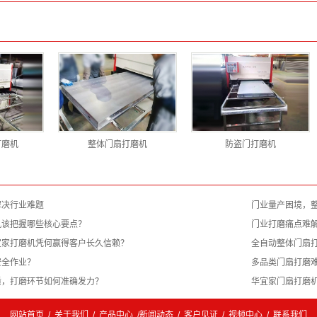
打磨机
整体门扇打磨机
防盗门打磨机
解决行业难题
门业量产困境，
机该把握哪些核心要点？
门业打磨痛点难
宜家打磨机凭何赢得客户长久信赖？
全自动整体门扇
安全作业？
多品类门扇打磨
质，打磨环节如何准确发力？
​华宜家门扇打磨
网站首页
/
关于我们
/
产品中心
/
新闻动态
/
客户见证
/
视频中心
/
联系我们