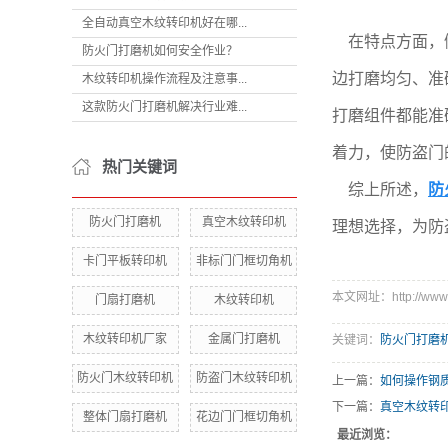
全自动真空木纹转印机好在哪...
在特点方面，侧
防火门打磨机如何安全作业？
边打磨均匀、准
木纹转印机操作流程及注意事...
这款防火门打磨机解决行业难...
打磨组件都能准
着力，使防盗门
热门关键词
综上所述，
防
防火门打磨机
真空木纹转印机
理想选择，为防
卡门平板转印机
非标门门框切角机
本文网址：http://www.h
门扇打磨机
木纹转印机
木纹转印机厂家
金属门打磨机
关键词：
防火门打磨
防火门木纹转印机
防盗门木纹转印机
上一篇：
如何操作钢
下一篇：
真空木纹转
整体门扇打磨机
花边门门框切角机
最近浏览：