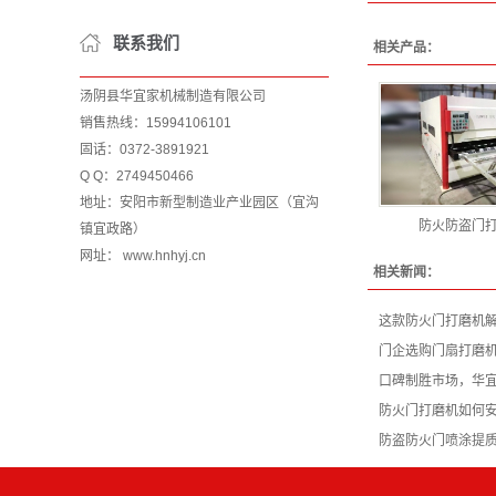
联系我们
相关产品：
汤阴县华宜家机械制造有限公司
销售热线：15994106101
固话：0372-3891921
Q Q：2749450466
地址：安阳市新型制造业产业园区（宜沟
防火防盗门
镇宜政路）
网址： www.hnhyj.cn
相关新闻：
这款防火门打磨机
门企选购门扇打磨
口碑制胜市场，华
防火门打磨机如何
防盗防火门喷涂提